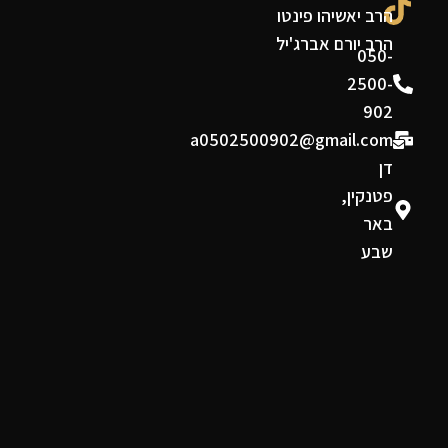
הרב יאשיהו פינטו
הרב יורם אברג'יל
050-
2500-
902
a0502500902@gmail.com
דן
פטנקין,
באר
שבע