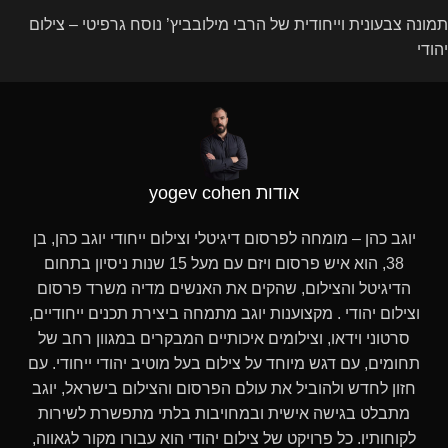
תמונה צבעונית וייחודית של הרבי מילובביץ’ נוסח גרפיטי – צילום
יהודי
אודות yogev cohen
יוגב כהן – מומחה לפרסום דיגיטלי וצילום ייחודי יוגב כהן, בן
38, הוא איש פרסום ויזם עם מעל 15 שנות ניסיון בתחום
הדיגיטל והצילום, שהקים את האנשים מדיה משרד פרסום
וצילום יהודי . מקצוענות יוגב מתמחה ביצירת תכנים ייחודיים,
סרטוני וידאו, וצילומים איכותיים המבקרים במגוון רחב של
תחומים, עם דגש מיוחד על צילום בעל מוטיב יהודי ייחודי. עם
חזון לחדש ולהוביל את עולם הפרסום והצילום בישראל, יוגב
מתבלט בגישה אישית ובמחויבות בלתי מתפשרת לשירות
לקוחותיו. כל פרויקט של צילום יהודי הוא עבורו מקור לגאווה,