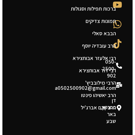
ברכות תפילות וסגולות
ה
תמונות צדיקים
צ
הבבא סאלי
מ
הרב עובדיה יוסף
ת
רבי אלעזר אבוחצירא
050-
2500-
רבי דוד אבוחצירא
902
הרבי מילובביץ'
a0502500902@gmail.com
הרב יאשיהו פינטו
דן
פטנקין,
הרב יורם אברג'יל
באר
שבע