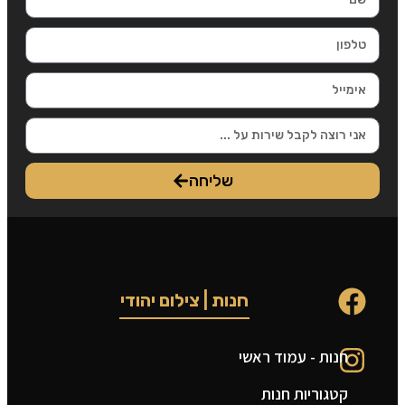
שליחה
חנות | צילום יהודי
חנות - עמוד ראשי
ט
קטגוריות חנות
ה