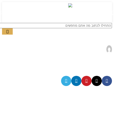
0
תפריט
₪
0.00
Downpic.cc-2461408413
yogev cohen
דלוק ספטמבר 24, 2024
0
כתיבת תגובה
האימייל לא יוצג באתר.
שדות החובה מסומנים
*