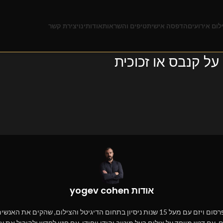
לום אירועים
הדפסה אישית
טיפים והשראות
אודותינו
יצירת קשר
 על קנבס או זכוכית
אודות yogev cohen
יוגב כהן – מומחה לפרסום דיגיטלי וצילום ייחודי יוגב כהן, בן 38, הוא איש פרסום ויזם עם מעל 5
ים, עם דגש מיוחד על צילום בעל מוטיב יהודי ייחודי. עם חזון לחדש ולהוביל א