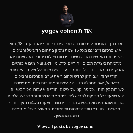
אודות yogev cohen
יוגב כהן – מומחה לפרסום דיגיטלי וצילום ייחודי יוגב כהן, בן 38, הוא
איש פרסום ויזם עם מעל 15 שנות ניסיון בתחום הדיגיטל והצילום,
שהקים את האנשים מדיה משרד פרסום וצילום יהודי . מקצוענות יוגב
מתמחה ביצירת תכנים ייחודיים, סרטוני וידאו, וצילומים איכותיים
המבקרים במגוון רחב של תחומים, עם דגש מיוחד על צילום בעל מוטיב
יהודי ייחודי. עם חזון לחדש ולהוביל את עולם הפרסום והצילום
בישראל, יוגב מתבלט בגישה אישית ובמחויבות בלתי מתפשרת
לשירות לקוחותיו. כל פרויקט של צילום יהודי הוא עבורו מקור לגאווה,
והוא שואף בכל פרויקט להביא לידי ביטוי את הסיפור והמסר של הלקוח
בצורה אומנותית ואותנטית. תחת ידיו נוצרו הפקות בעלות נופך ייחודי
ומרשים – מווידאו ועד הדפסות על זכוכית, המעשיים כל ומותירים
רושם מתמשך.
View all posts by yogev cohen