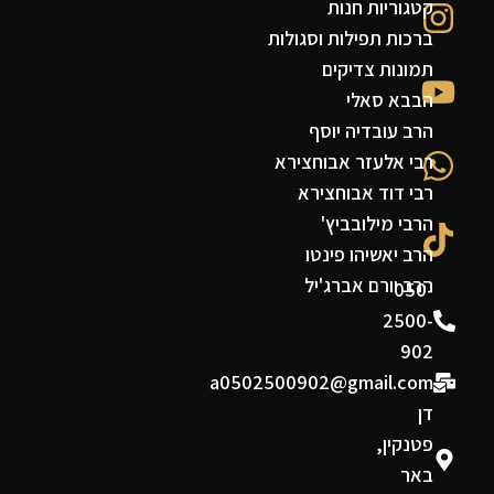
קטגוריות חנות
ברכות תפילות וסגולות
תמונות צדיקים
הבבא סאלי
הרב עובדיה יוסף
רבי אלעזר אבוחצירא
רבי דוד אבוחצירא
הרבי מילובביץ'
הרב יאשיהו פינטו
הרב יורם אברג'יל
050-
2500-
902
a0502500902@gmail.com
דן
פטנקין,
באר