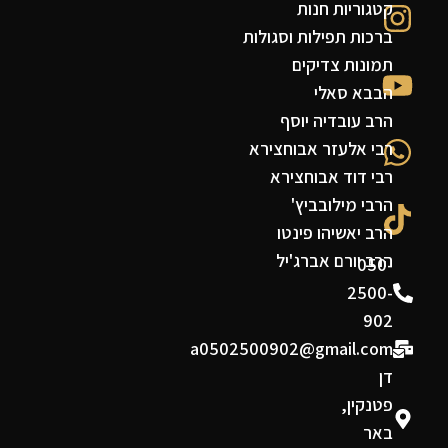
קטגוריות חנות
ברכות תפילות וסגולות
תמונות צדיקים
הבבא סאלי
הרב עובדיה יוסף
רבי אלעזר אבוחצירא
רבי דוד אבוחצירא
הרבי מילובביץ'
הרב יאשיהו פינטו
הרב יורם אברג'יל
050-
2500-
902
a0502500902@gmail.com
דן
פטנקין,
באר