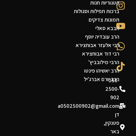
קטגוריות חנות
ברכות תפילות וסגולות
תמונות צדיקים
הבבא סאלי
הרב עובדיה יוסף
רבי אלעזר אבוחצירא
רבי דוד אבוחצירא
הרבי מילובביץ'
הרב יאשיהו פינטו
הרב יורם אברג'יל
050-
2500-
902
a0502500902@gmail.com
דן
פטנקין,
באר