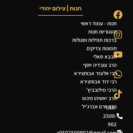
חנות | צילום יהודי
חנות - עמוד ראשי
קטגוריות חנות
ברכות תפילות וסגולות
תמונות צדיקים
הבבא סאלי
הרב עובדיה יוסף
רבי אלעזר אבוחצירא
רבי דוד אבוחצירא
הרבי מילובביץ'
הרב יאשיהו פינטו
הרב יורם אברג'יל
050-
2500-
902
a0502500902@gmail.com