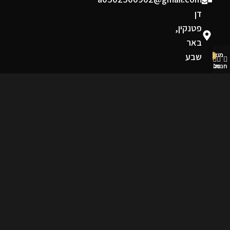
דן
פטנקין,
באר
שבע
מוצרים שאהבתי
0
חנות
סל קניות
החשבון שלי
תקנון ומדיניות
תקנון אתר
מפת אתר
מדיניות החזרות וביטולים