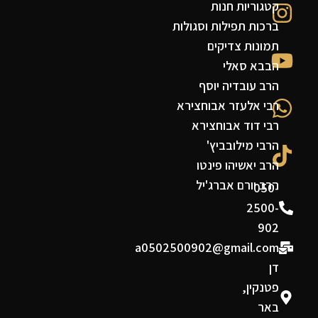
קטגוריות חנות
ברכות תפילות וסגולות
תמונות צדיקים
הבבא סאלי
הרב עובדיה יוסף
רבי אלעזר אבוחצירא
רבי דוד אבוחצירא
הרבי מילובביץ'
הרב יאשיהו פינטו
הרב יורם אברג'יל
050-
2500-
902
a0502500902@gmail.com
דן
פטנקין,
באר