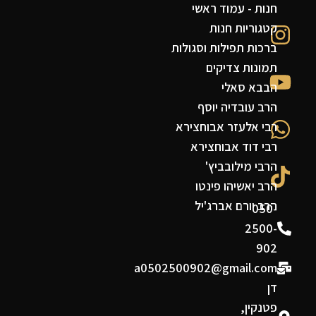
חנות - עמוד ראשי
קטגוריות חנות
ברכות תפילות וסגולות
תמונות צדיקים
הבבא סאלי
הרב עובדיה יוסף
רבי אלעזר אבוחצירא
רבי דוד אבוחצירא
הרבי מילובביץ'
הרב יאשיהו פינטו
הרב יורם אברג'יל
050-
2500-
902
a0502500902@gmail.com
דן
פטנקין,