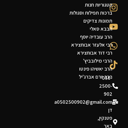
קטגוריות חנות
ברכות תפילות וסגולות
תמונות צדיקים
הבבא סאלי
הרב עובדיה יוסף
רבי אלעזר אבוחצירא
רבי דוד אבוחצירא
הרבי מילובביץ'
הרב יאשיהו פינטו
הרב יורם אברג'יל
050-
2500-
902
a0502500902@gmail.com
דן
פטנקין,
באר