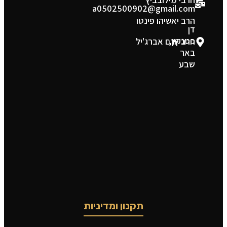
a0502500902@gmail.com
הרב יאשיהו פינטו
דן
פטנקין,
הרב יורם אברג'יל
באר
שבע
תקנון ומדיניות