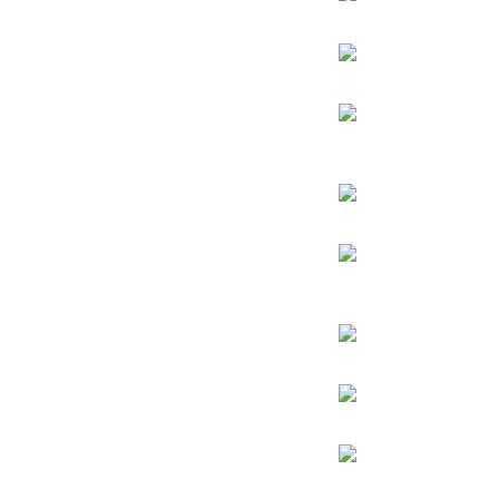
הרב אהרן יהודה לייב שטיינמן
הרב אליהו בקשי דורון
החפץ חיים – רבי ישראל מאיר הכהן קגן מראדין
הרב חיים קנייבסקי
הרב
יגאל כהן
הרב יורם אברג’יל
הרב דב איסר הכהן קוק
הרב יצחק כדורי
הרב מרדכי אליהו
הרב מאיר מאזוז
הרב שלמה משה עמאר