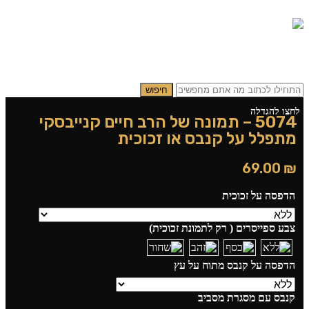
0
0
תפריט
0.00
₪
חיפוש
לחצו להגדלה
5074 – תמונה של הרב חיים קנייבסקי
מתפלל על קנבס או זכוכית
69.00
₪
הדפסה על זכוכית
צבע ספייסרים ( רק לתמונת זכוכית)
הדפסה על קנבס מתוח על עץ
קנבס עם מסגרת מסביב