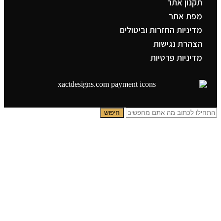
תקנון אתר
מפת אתר
מדיניות החזרות וביטולים
הצהרת נגישות
מדיניות פרטיות
חיפוש
תפריט ראשי
קטגוריות
צדיקים
בבא סאלי
משפחת אבוחצירא
הרב עובדיה יוסף
הרבי מלובביץ’
הרב יאשיהו פינטו
תמונות פופ ארט
אבסרקט אלגנטי