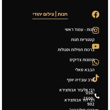
חנות | צילום יהודי
חנות - עמוד ראשי
ט
קטגוריות חנות
ה
ברכות תפילות וסגולות
ה
תמונות צדיקים
צ
הבבא סאלי
מ
הרב עובדיה יוסף
ת
רבי אלעזר אבוחצירא
050-
2500-
רבי דוד אבוחצירא
902
הרבי מילובביץ'