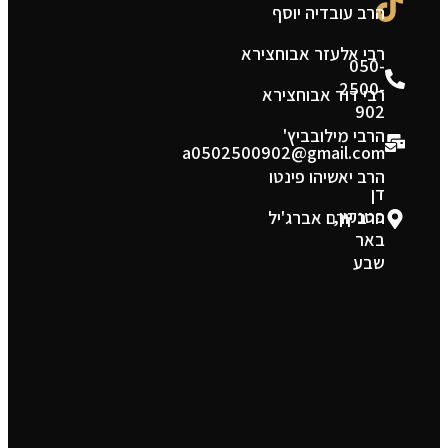
הרב עובדיה יוסף
ת
רבי אלעזר אבוחצירא
050-
2500-
רבי דוד אבוחצירא
902
הרבי מילובביץ'
a0502500902@gmail.com
הרב יאשיהו פינטו
דן
פטנקין,
הרב יורם אברג'יל
באר
שבע