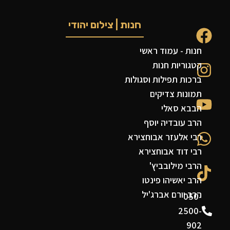
חנות | צילום יהודי
חנות - עמוד ראשי
קטגוריות חנות
ברכות תפילות וסגולות
תמונות צדיקים
הבבא סאלי
הרב עובדיה יוסף
רבי אלעזר אבוחצירא
רבי דוד אבוחצירא
הרבי מילובביץ'
הרב יאשיהו פינטו
הרב יורם אברג'יל
050-
2500-
902