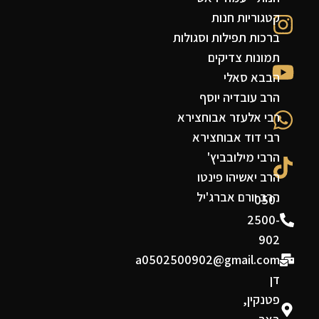
קטגוריות חנות
ברכות תפילות וסגולות
תמונות צדיקים
הבבא סאלי
הרב עובדיה יוסף
רבי אלעזר אבוחצירא
רבי דוד אבוחצירא
הרבי מילובביץ'
הרב יאשיהו פינטו
הרב יורם אברג'יל
050-
2500-
902
a0502500902@gmail.com
דן
פטנקין,