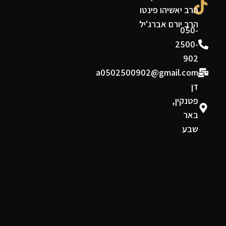
הרב יאשיהו פינטו
הרב יורם אברג'יל
050-
2500-
902
a0502500902@gmail.com
דן
פטנקין,
באר
שבע