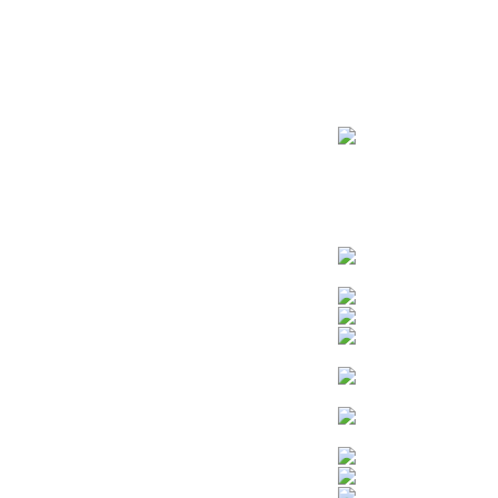
ראשי
חנות – צילום יהודי
צדיקים
בן איש חי
בבא מאיר
בבא סאלי
משפחת אבוחצירא
הרב עובדיה יוסף
הרבי מלובביץ’
הרב יאשיהו פינטו
הרב אברהם יצחק קוק הכהן – הרב קוק
הרב חיים קנייבסקי
הרב יגאל
הרב יורם אברג’יל
הרב יצחק כדורי