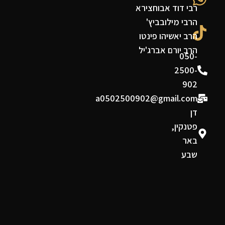
רבי דוד אבוחצירא
הרבי מילובביץ'
הרב יאשיהו פינטו
הרב יורם אברג'יל
050-
2500-
902
a0502500902@gmail.com
דן
פטנקין,
באר
שבע