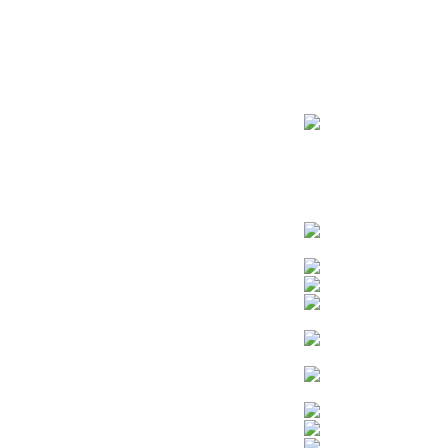
ראשי
חנות – צילום יהודי
צדיקים
בן איש חי
בבא מאיר
בבא סאלי
משפחת אבוחצירא
הרב עובדיה יוסף
הרבי מלובביץ’
הרב יאשיהו פינטו
הרב אברהם יצחק קוק הכהן – הרב קוק
הרב חיים קנייבסקי
הרב יגאל
הרב יורם אברג’יל
הרב יצחק כדורי