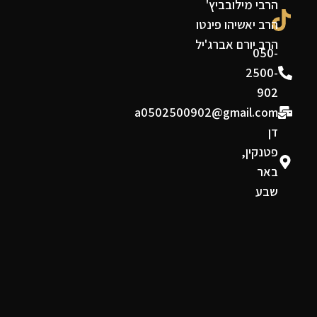
הרבי מילובביץ'
הרב יאשיהו פינטו
הרב יורם אברג'יל
050-
2500-
902
a0502500902@gmail.com
דן
פטנקין,
באר
שבע