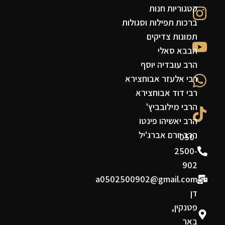
קטגוריות חנות
ברכות תפילות וסגולות
תמונות צדיקים
הבבא סאלי
הרב עובדיה יוסף
רבי אלעזר אבוחצירא
רבי דוד אבוחצירא
הרבי מילובביץ'
הרב יאשיהו פינטו
הרב יורם אברג'יל
050-
2500-
902
a0502500902@gmail.com
דן
פטנקין,
באר