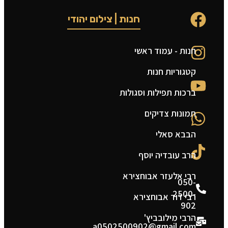
חנות | צילום יהודי
חנות - עמוד ראשי
ט
קטגוריות חנות
ה
ברכות תפילות וסגולות
ה
תמונות צדיקים
צ
הבבא סאלי
מ
הרב עובדיה יוסף
ת
רבי אלעזר אבוחצירא
050-
2500-
רבי דוד אבוחצירא
902
הרבי מילובביץ'
a0502500902@gmail.com