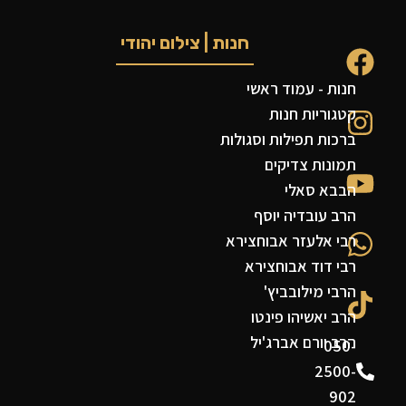
חנות | צילום יהודי
חנות - עמוד ראשי
קטגוריות חנות
ברכות תפילות וסגולות
תמונות צדיקים
הבבא סאלי
הרב עובדיה יוסף
רבי אלעזר אבוחצירא
רבי דוד אבוחצירא
הרבי מילובביץ'
הרב יאשיהו פינטו
הרב יורם אברג'יל
050-
2500-
902