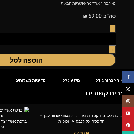
נא לבחור אחד מהאפשריות הבאות
סה"כ:
69.00
₪
הוספה לסל
פייסבוק
איך לבחור גודל
מידע כללי
מדיניות משלוחים
X
מוצרים קשורים
אינסטגרם
יוטיוב
ברכת פטום הקטורת מודרנית בגווני שחור לבן –
הדפסה על קנבס או זכוכית
ברכת אשר יצר 
פינטרסט
זכו
69.00
₪