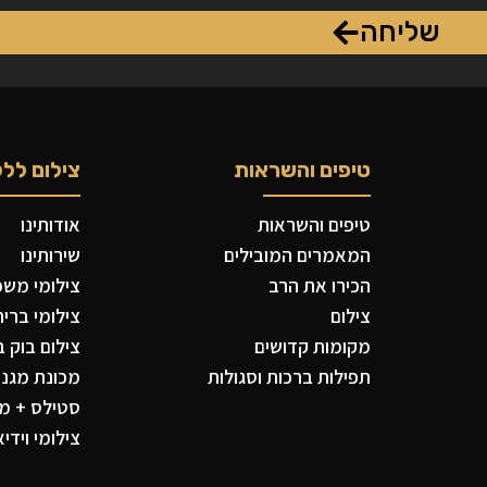
שליחה
טיפים והשראות
צילום ללק
טיפים והשראות
אודותינו
המאמרים המובילים
שירותינו
הכירו את הרב
צילומי משפח
צילום
צילומי ברית
מקומות קדושים
צילום בוק ב
תפילות ברכות וסגולות
מכונת מגנטי
סטילס + מג
צילומי וידיא