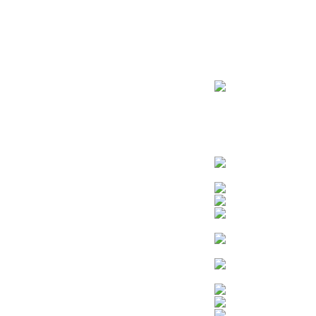
ראשי
חנות – צילום יהודי
צדיקים
בן איש חי
בבא מאיר
בבא סאלי
משפחת אבוחצירא
הרב עובדיה יוסף
הרבי מלובביץ’
הרב יאשיהו פינטו
הרב אברהם יצחק קוק הכהן – הרב קוק
הרב חיים קנייבסקי
הרב יגאל
הרב יורם אברג’יל
הרב יצחק כדורי