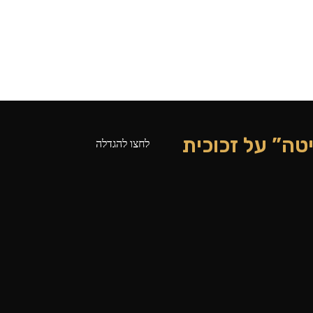
יטה” על זכוכית
לחצו להגדלה