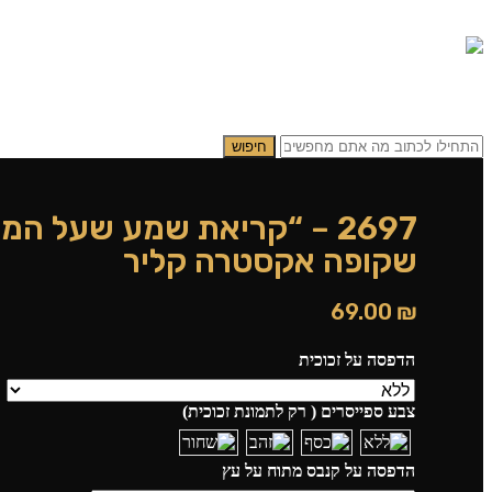
0.00
₪
0
תפריט
0.00
₪
0
חיפוש
2697 – “קריאת שמע שעל המ
שקופה אקסטרה קליר
69.00
₪
הדפסה על זכוכית
צבע ספייסרים ( רק לתמונת זכוכית)
הדפסה על קנבס מתוח על עץ