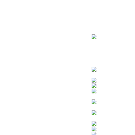
ראשי
חנות – צילום יהודי
צדיקים
בן איש חי
בבא מאיר
בבא סאלי
משפחת אבוחצירא
הרב עובדיה יוסף
הרבי מלובביץ’
הרב יאשיהו פינטו
הרב אברהם יצחק קוק הכהן – הרב קוק
הרב חיים קנייבסקי
הרב יגאל
הרב יורם אברג’יל
הרב יצחק כדורי