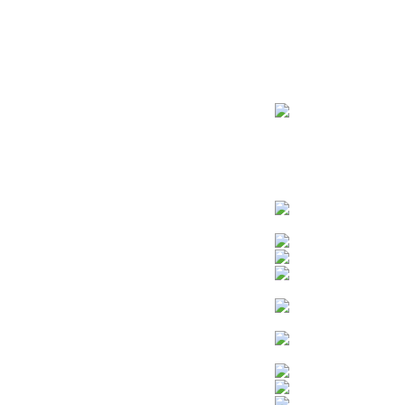
ראשי
חנות – צילום יהודי
צדיקים
בן איש חי
בבא מאיר
בבא סאלי
משפחת אבוחצירא
הרב עובדיה יוסף
הרבי מלובביץ’
הרב יאשיהו פינטו
הרב אברהם יצחק קוק הכהן – הרב קוק
הרב חיים קנייבסקי
הרב יגאל
הרב יורם אברג’יל
הרב יצחק כדורי