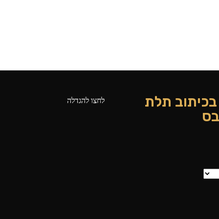
” בכיתוב תלת
לחצו להגדלה
בס