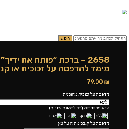
0.00
₪
0
תפריט
0.00
₪
0
חיפוש
2658 – ברכת “פותח את ידיך
מימד להדפסה על זכוכית או קנ
79.00
₪
הדפסה על זכוכית מחוסמת
צבע ספייסרים (רק לתמונת זכוכית)
הדפסה על קנבס מתוח על עץ