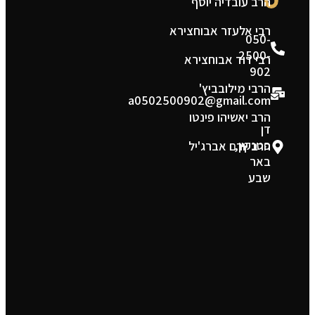
הרב עובדיה יוסף
ת
רבי אלעזר אבוחצירא
050-
2500-
רבי דוד אבוחצירא
902
הרבי מילובביץ'
a0502500902@gmail.com
הרב יאשיהו פינטו
דן
פטנקין,
הרב יורם אברג'יל
באר
שבע