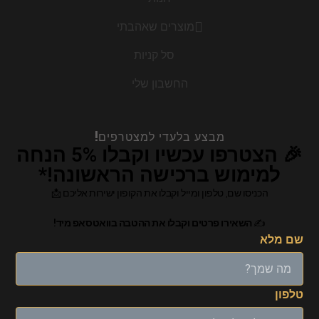
מוצרים שאהבתי
סל קניות
החשבון שלי
מבצע בלעדי למצטרפים!
🎉 הצטרפו עכשיו וקבלו 5% הנחה
למימוש ברכישה הראשונה!*
הכניסו שם, טלפון ומייל וקבלו את הקופון ישירות אליכם 📩
✍
השאירו פרטים וקבלו את ההטבה בוואטסאפ מיד!
שם מלא
טלפון