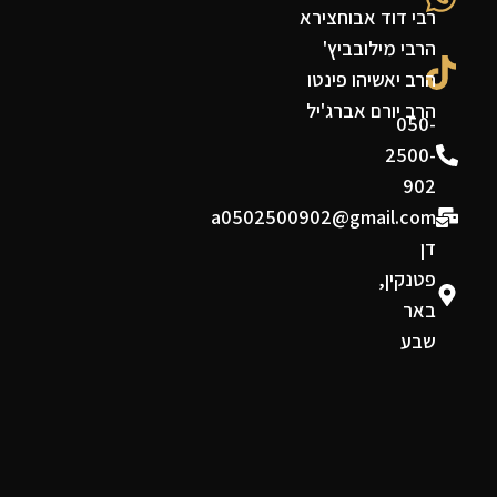
רבי דוד אבוחצירא
הרבי מילובביץ'
הרב יאשיהו פינטו
הרב יורם אברג'יל
050-
2500-
902
a0502500902@gmail.com
דן
פטנקין,
באר
שבע