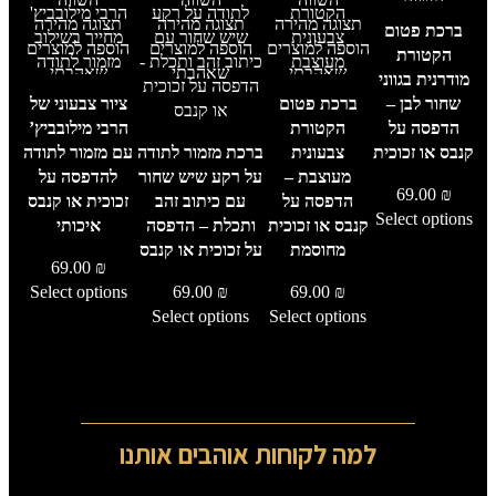
תצוגה מהירה
תצוגה מהירה
תצוגה מהירה
תצוגה מהירה
ברכת פטום
הוספה למוצרים
הוספה למוצרים
הוספה למוצרים
הוספה למוצרים
הקטורת
שאהבתי
שאהבתי
שאהבתי
שאהבתי
מודרנית בגווני
שחור לבן –
ברכת פטום
ציור צבעוני של
הדפסה על
הקטורת
הרבי מילובביץ’
קנבס או זכוכית
צבעונית
ברכת מזמור לתודה
עם מזמור לתודה
מעוצבת –
על רקע שיש שחור
להדפסה על
69.00
₪
הדפסה על
עם כיתוב זהב
זכוכית או קנבס
Select options
קנבס או זכוכית
ותכלת – הדפסה
איכותי
מחוסמת
על זכוכית או קנבס
69.00
₪
Select options
69.00
₪
69.00
₪
Select options
Select options
למה לקוחות אוהבים אותנו