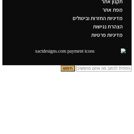
תקנון אתר
מפת אתר
מדיניות החזרות וביטולים
הצהרת נגישות
מדיניות פרטיות
חיפוש
תפריט ראשי
קטגוריות
צדיקים
בבא סאלי
משפחת אבוחצירא
הרב עובדיה יוסף
הרבי מלובביץ’
הרב יאשיהו פינטו
תמונות פופ ארט
אבסרקט אלגנטי