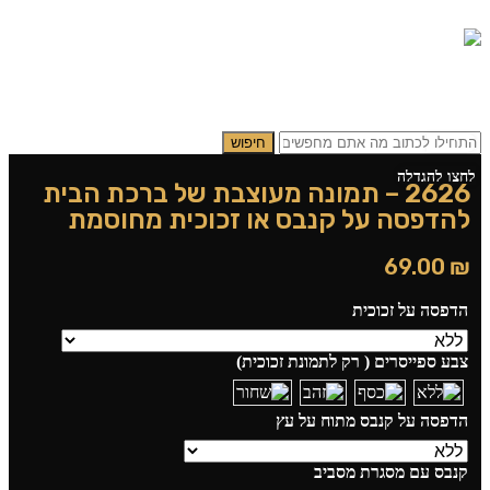
0
0
תפריט
0.00
₪
חיפוש
לחצו להגדלה
2626 – תמונה מעוצבת של ברכת הבית
להדפסה על קנבס או זכוכית מחוסמת
69.00
₪
הדפסה על זכוכית
צבע ספייסרים ( רק לתמונת זכוכית)
הדפסה על קנבס מתוח על עץ
קנבס עם מסגרת מסביב