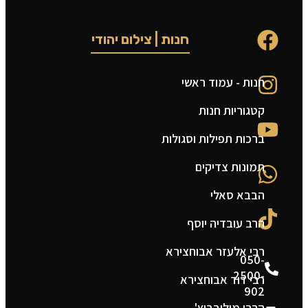
חנות | צילום יהודי
חנות - עמוד ראשי
ט
קטגוריות חנות
ה
ברכות תפילות וסגולות
ה
תמונות צדיקים
צ
הבבא סאלי
מ
הרב עובדיה יוסף
ת
רבי אלעזר אבוחצירא
050-
2500-
רבי דוד אבוחצירא
902
הרבי מילובביץ'