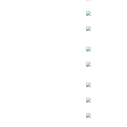
הרב אהרן יהודה לייב שטיינמן
הרב אליהו בקשי דורון
החפץ חיים – רבי ישראל מאיר הכהן קגן מראדין
הרב חיים קנייבסקי
הרב
יגאל כהן
הרב יורם אברג’יל
הרב דב איסר הכהן קוק
הרב יצחק כדורי
הרב מרדכי אליהו
הרב מאיר מאזוז
הרב שלמה משה עמאר