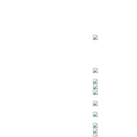
ראשי
חנות – צילום יהודי
צדיקים
בן איש חי
בבא מאיר
בבא סאלי
משפחת אבוחצירא
הרב עובדיה יוסף
הרבי מלובביץ’
הרב יאשיהו פינטו
הרב אברהם יצחק קוק הכהן – הרב קוק
הרב חיים קנייבסקי
הרב יגאל
הרב יורם אברג’יל
הרב יצחק כדורי