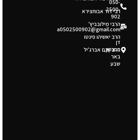
050-
2500-
רבי דוד אבוחצירא
902
הרבי מילובביץ'
a0502500902@gmail.com
הרב יאשיהו פינטו
דן
פטנקין,
הרב יורם אברג'יל
באר
שבע