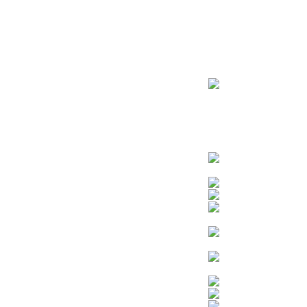
ראשי
חנות – צילום יהודי
צדיקים
בן איש חי
בבא מאיר
בבא סאלי
משפחת אבוחצירא
הרב עובדיה יוסף
הרבי מלובביץ’
הרב יאשיהו פינטו
הרב אברהם יצחק קוק הכהן – הרב קוק
הרב חיים קנייבסקי
הרב יגאל
הרב יורם אברג’יל
הרב יצחק כדורי