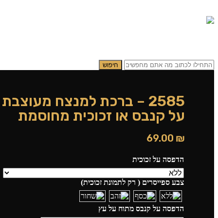
0.00
₪
0
תפריט
0.00
₪
0
חיפוש
2585 – ברכת למנצח מעוצבת ב
על קנבס או זכוכית מחוסמת
69.00
₪
הדפסה על זכוכית
צבע ספייסרים ( רק לתמונת זכוכית)
הדפסה על קנבס מתוח על עץ