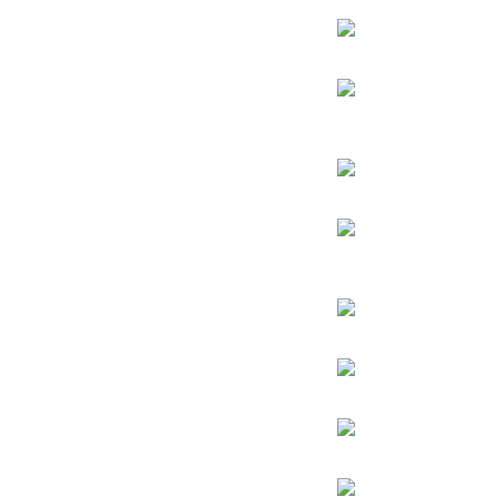
הרב אהרן יהודה לייב שטיינמן
הרב אליהו בקשי דורון
החפץ חיים – רבי ישראל מאיר הכהן קגן מראדין
הרב חיים קנייבסקי
הרב
יגאל כהן
הרב יורם אברג’יל
הרב דב איסר הכהן קוק
הרב יצחק כדורי
הרב מרדכי אליהו
הרב מאיר מאזוז
הרב שלמה משה עמאר