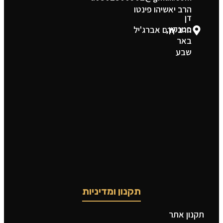
הרב יאשיהו פינטו
דן
פטנקין,
הרב יורם אברג'יל
באר
שבע
תקנון ומדיניות
תקנון אתר