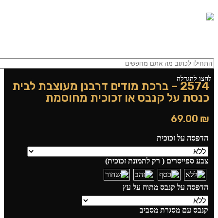
0
0
תפריט
0.00
₪
לחצו להגדלה
2574 – ברכת מודים דרבנן מעוצבת לבית
כנסת על קנבס או זכוכית מחוסמת
69.00
₪
הדפסה על זכוכית
צבע ספייסרים ( רק לתמונת זכוכית)
הדפסה על קנבס מתוח על עץ
קנבס עם מסגרת מסביב