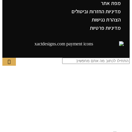
מפת אתר
מדיניות החזרות וביטולים
הצהרת נגישות
מדיניות פרטיות
תפריט ראשי
קטגוריות
צדיקים
בבא סאלי
משפחת אבוחצירא
הרב עובדיה יוסף
הרבי מלובביץ’
הרב יאשיהו פינטו
תמונות פופ ארט
אבסרקט אלגנטי
הנבחרות שלנו