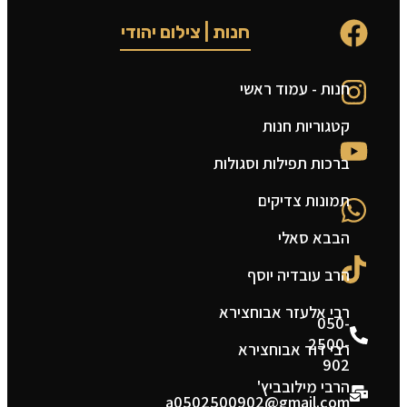
חנות | צילום יהודי
חנות - עמוד ראשי
ט
קטגוריות חנות
ה
ברכות תפילות וסגולות
ה
תמונות צדיקים
צ
הבבא סאלי
מ
הרב עובדיה יוסף
ת
רבי אלעזר אבוחצירא
050-
2500-
רבי דוד אבוחצירא
902
הרבי מילובביץ'
a0502500902@gmail.com