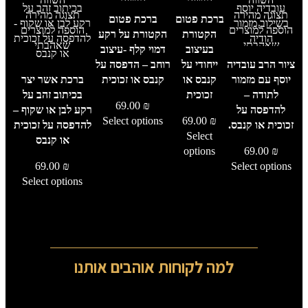
תצוגה מהירה
תצוגה
תצוגה מהירה
תצוגה מהירה
ברכת פטום
ברכת פטום
הוספה למוצרים
מהירה
הוספה למוצרים
הוספה למוצרים
הקטורת
הקטורת על רקע
שאהבתי
הוספה
שאהבתי
שאהבתי
בעיצוב
דמוי קלף -עיצוב
למוצרים
ציור הרב עובדיה
ייחודי על
רוחב – הדפסה על
שאהבתי
יוסף עם מזמור
קנבס או
קנבס או זכוכית
ברכת אשר יצר
לתודה –
זכוכית
בכיתוב זהב על
69.00
₪
להדפסה על
רקע לבן או שקוף –
Select options
69.00
₪
זכוכית או קנבס.
להדפסה על זכוכית
Select
או קנבס
options
69.00
₪
69.00
₪
Select options
Select options
למה לקוחות אוהבים אותנו