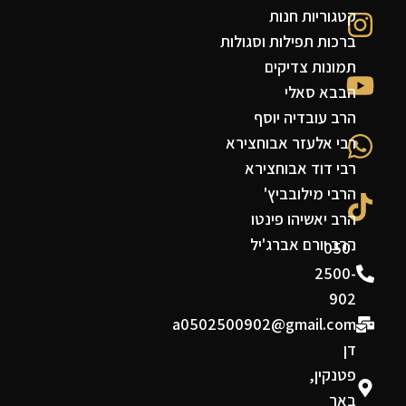
קטגוריות חנות
ברכות תפילות וסגולות
תמונות צדיקים
הבבא סאלי
הרב עובדיה יוסף
רבי אלעזר אבוחצירא
רבי דוד אבוחצירא
הרבי מילובביץ'
הרב יאשיהו פינטו
הרב יורם אברג'יל
050-
2500-
902
a0502500902@gmail.com
דן
פטנקין,
באר