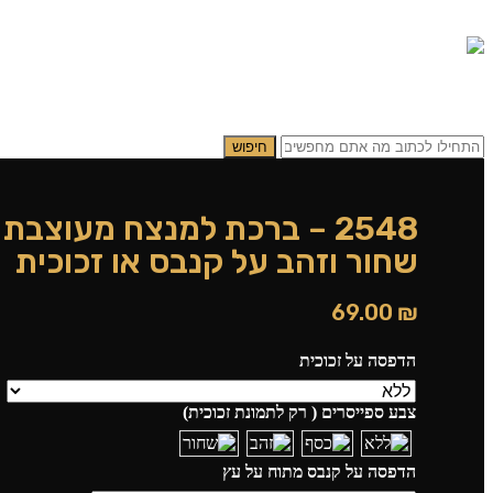
0.00
₪
0
תפריט
0.00
₪
0
חיפוש
2548 – ברכת למנצח מעוצבת 
שחור וזהב על קנבס או זכוכית
69.00
₪
הדפסה על זכוכית
צבע ספייסרים ( רק לתמונת זכוכית)
הדפסה על קנבס מתוח על עץ