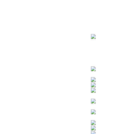
ראשי
חנות – צילום יהודי
צדיקים
בן איש חי
בבא מאיר
בבא סאלי
משפחת אבוחצירא
הרב עובדיה יוסף
הרבי מלובביץ’
הרב יאשיהו פינטו
הרב אברהם יצחק קוק הכהן – הרב קוק
הרב חיים קנייבסקי
הרב יגאל
הרב יורם אברג’יל
הרב יצחק כדורי