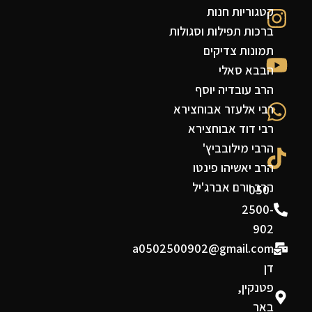
קטגוריות חנות
ברכות תפילות וסגולות
תמונות צדיקים
הבבא סאלי
הרב עובדיה יוסף
רבי אלעזר אבוחצירא
רבי דוד אבוחצירא
הרבי מילובביץ'
הרב יאשיהו פינטו
הרב יורם אברג'יל
050-
2500-
902
a0502500902@gmail.com
דן
פטנקין,
באר