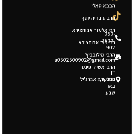
הבבא סאלי
מ
הרב עובדיה יוסף
ת
רבי אלעזר אבוחצירא
050-
2500-
רבי דוד אבוחצירא
902
הרבי מילובביץ'
a0502500902@gmail.com
הרב יאשיהו פינטו
דן
פטנקין,
הרב יורם אברג'יל
באר
שבע