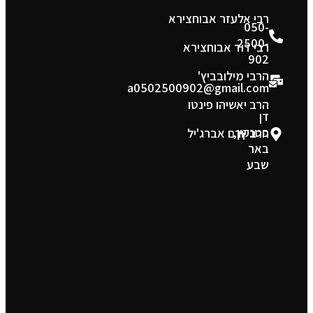
רבי אלעזר אבוחצירא
050-
2500-
רבי דוד אבוחצירא
902
הרבי מילובביץ'
a0502500902@gmail.com
הרב יאשיהו פינטו
דן
פטנקין,
הרב יורם אברג'יל
באר
שבע