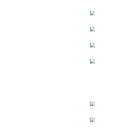
הרב מרדכי אליהו
הרב מאיר מאזוז
הרב שלמה משה עמאר
הרמב”ם
רבי יעקב אבוחצירא
רבי דוד אבוחצירא
רבי מאיר בעל הנס
רבי שמעון בר יוחאי
רבי אלעזר אבוחצירא
הרב ישעיה מקרסטיר
הרב שלום ארוש
הרב אלעזר מנחם שך