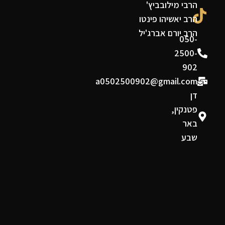
הרבי מילובביץ'
הרב יאשיהו פינטו
הרב יורם אברג'יל
050-
2500-
902
a0502500902@gmail.com
דן
פטנקין,
באר
שבע