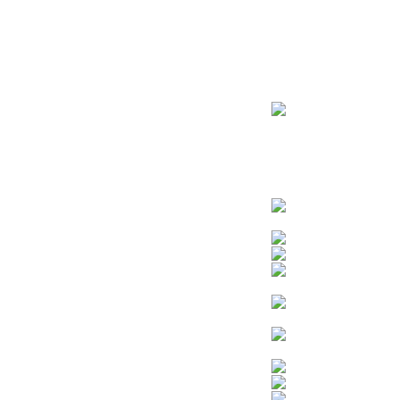
ראשי
חנות – צילום יהודי
צדיקים
בן איש חי
בבא מאיר
בבא סאלי
משפחת אבוחצירא
הרב עובדיה יוסף
הרבי מלובביץ’
הרב יאשיהו פינטו
הרב אברהם יצחק קוק הכהן – הרב קוק
הרב חיים קנייבסקי
הרב יגאל
הרב יורם אברג’יל
הרב יצחק כדורי