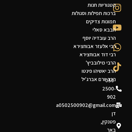
קטגוריות חנות
ברכות תפילות וסגולות
תמונות צדיקים
הבבא סאלי
הרב עובדיה יוסף
רבי אלעזר אבוחצירא
רבי דוד אבוחצירא
הרבי מילובביץ'
הרב יאשיהו פינטו
הרב יורם אברג'יל
050-
2500-
902
a0502500902@gmail.com
דן
פטנקין,
באר