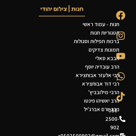
חנות | צילום יהודי
חנות - עמוד ראשי
קטגוריות חנות
ברכות תפילות וסגולות
תמונות צדיקים
הבבא סאלי
הרב עובדיה יוסף
רבי אלעזר אבוחצירא
רבי דוד אבוחצירא
הרבי מילובביץ'
הרב יאשיהו פינטו
הרב יורם אברג'יל
050-
2500-
902
a0502500902@gmail.com