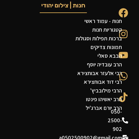
חנות | צילום יהודי
חנות - עמוד ראשי
קטגוריות חנות
ברכות תפילות וסגולות
תמונות צדיקים
הבבא סאלי
הרב עובדיה יוסף
רבי אלעזר אבוחצירא
רבי דוד אבוחצירא
הרבי מילובביץ'
הרב יאשיהו פינטו
הרב יורם אברג'יל
050-
2500-
902
a0502500902@gmail.com