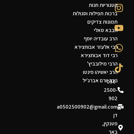
קטגוריות חנות
ברכות תפילות וסגולות
תמונות צדיקים
הבבא סאלי
הרב עובדיה יוסף
רבי אלעזר אבוחצירא
רבי דוד אבוחצירא
הרבי מילובביץ'
הרב יאשיהו פינטו
הרב יורם אברג'יל
050-
2500-
902
a0502500902@gmail.com
דן
פטנקין,
באר