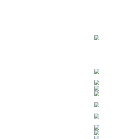
ראשי
חנות – צילום יהודי
צדיקים
בן איש חי
בבא מאיר
בבא סאלי
משפחת אבוחצירא
הרב עובדיה יוסף
הרבי מלובביץ’
הרב יאשיהו פינטו
הרב אברהם יצחק קוק הכהן – הרב קוק
הרב חיים קנייבסקי
הרב יגאל
הרב יורם אברג’יל
הרב יצחק כדורי