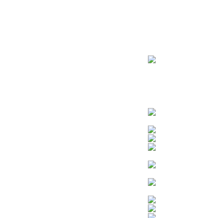
ראשי
חנות – צילום יהודי
צדיקים
בן איש חי
בבא מאיר
בבא סאלי
משפחת אבוחצירא
הרב עובדיה יוסף
הרבי מלובביץ’
הרב יאשיהו פינטו
הרב אברהם יצחק קוק הכהן – הרב קוק
הרב חיים קנייבסקי
הרב יגאל
הרב יורם אברג’יל
הרב יצחק כדורי