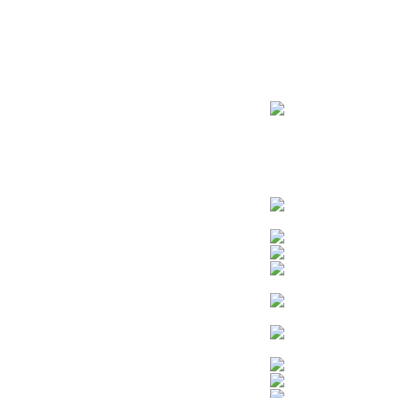
ראשי
חנות – צילום יהודי
צדיקים
בן איש חי
בבא מאיר
בבא סאלי
משפחת אבוחצירא
הרב עובדיה יוסף
הרבי מלובביץ’
הרב יאשיהו פינטו
הרב אברהם יצחק קוק הכהן – הרב קוק
הרב חיים קנייבסקי
הרב יגאל
הרב יורם אברג’יל
הרב יצחק כדורי