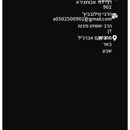
2500-
רבי דוד אבוחצירא
902
הרבי מילובביץ'
a0502500902@gmail.com
הרב יאשיהו פינטו
דן
פטנקין,
הרב יורם אברג'יל
באר
שבע