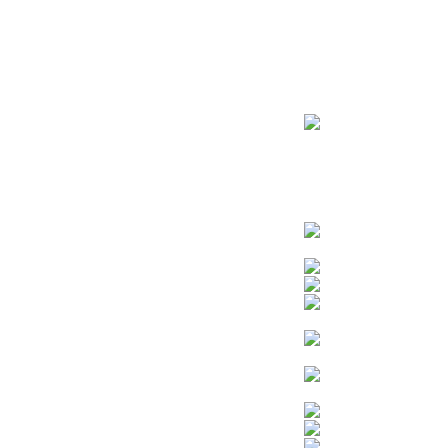
ראשי
חנות – צילום יהודי
צדיקים
בן איש חי
בבא מאיר
בבא סאלי
משפחת אבוחצירא
הרב עובדיה יוסף
הרבי מלובביץ’
הרב יאשיהו פינטו
הרב אברהם יצחק קוק הכהן – הרב קוק
הרב חיים קנייבסקי
הרב יגאל
הרב יורם אברג’יל
הרב יצחק כדורי